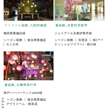
クリスマス装飾_大阪府梅田
春装飾_京都府京都市
梅田商業施設様
ジェイアール京都伊勢丹様
シーズン装飾
複合商業施設
シーズン装飾
百貨店
桜(アー
モミの木
ティシャルフラワー)・桜の枝
春装飾_兵庫県神戸市
神戸ハーバーランドumie様
シーズン装飾
複合商業施設
アウラドーム・桜造花